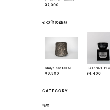
mug cup
¥7,000
その他の商品
smiya pot tall M
BOTANIZE PL
BOWL ALL ST
¥6,500
¥4,400
“Black”
CATEGORY
植物