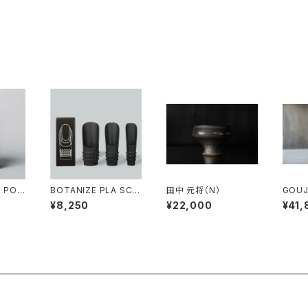
A POT
BOTANIZE PLA SCO
田中 元将（N）
GOUJ
UDS
OP 3P STUDS
-4
¥8,250
¥22,000
¥41,