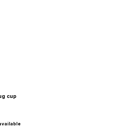
ug cup
available