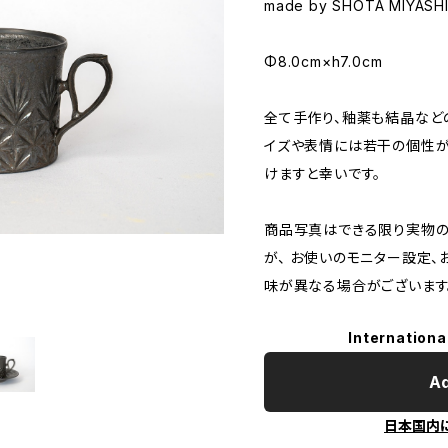
made by SHOTA MIYASH
Φ8.0cm×h7.0cm
全て手作り、釉薬も結晶など
イズや表情には若干の個性が
けますと幸いです。
商品写真はできる限り実物の
が、 お使いのモニター設定
味が異なる場合がございます
Internationa
Ad
日本国内