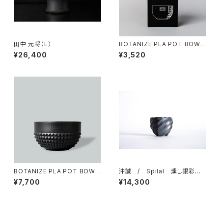
田中 元将（L）
BOTANIZE PLA POT BOWL
VERTICAL STUDS “Black”
¥26,400
¥3,520
BOTANIZE PLA POT BOWL
沖誠 / Spilal 燻し銀彩 r
STUDS “Black” MEDIUM si
ound W90mm 5
¥7,700
¥14,300
ze