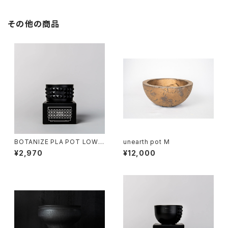
その他の商品
BOTANIZE PLA POT LOW S
unearth pot M
TUDS “Black”
¥2,970
¥12,000