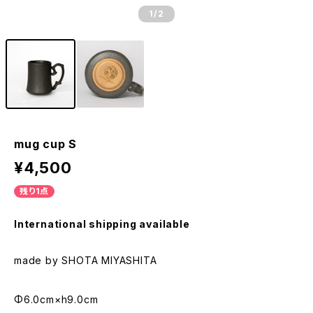
1
/2
mug cup S
¥4,500
残り1点
International shipping available
made by SHOTA MIYASHITA
Φ6.0cm×h9.0cm